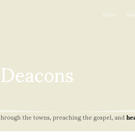
Home
Abo
Deacons
through the towns, preaching the gospel, and
he