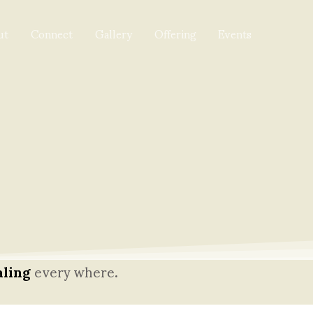
ut
Connect
Gallery
Offering
Events
aling
every where.